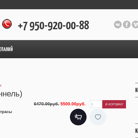
+7 950-920-00-88
ЕЛАНИЙ
ы
К
ннель)
6470.00руб.
5500.00руб.
трасы
К