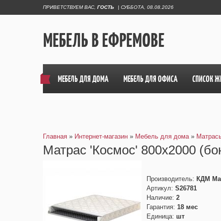
ПРИВЕТСТВУЕМ ВАС
,
ГОСТЬ
|
СУББОТА, 08.08.2026
МЕБЕЛЬ В ЕФРЕМОВЕ
МЕБЕЛЬ ДЛЯ ДОМА
МЕБЕЛЬ ДЛЯ ОФИСА
СПИСОК Ж
Главная
»
Интернет-магазин
»
Мебель для дома
»
Матрас
Матрас 'Космос' 800х2000 (бо
Производитель
:
КДМ Ма
Артикул
:
S26781
Наличие
:
2
Гарантия
:
18 мес
Единица
:
шт