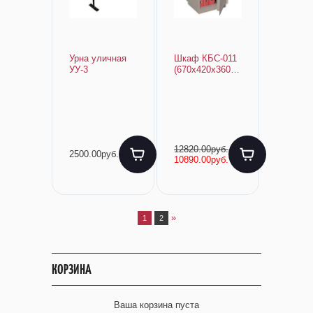
Урна уличная
Шкаф КБС-011
УУ-3
(670х420х360,
полки, вес 25кг)
12820.00руб.
2500.00руб.
10890.00руб.
»
1
2
КОРЗИНА
Ваша корзина пуста