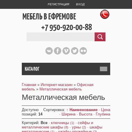
РЕГИСТРАЦИЯ
ВХОД
МЕБЕЛЬ В ЕФРЕМОВЕ
+7 950-920-00-88
КАТАЛОГ
Главная
»
Интернет-магазин
»
Офисная
мебель
»
Металлическая мебель
Металлическая мебель
Доступно
Сортировка:
↑ Наименование
·
Цена
позиций
:
14
·
Ширина
·
Высота
·
Глубина
Критерий:
Все
·
ключницы
·
сейфы и
(1)
металлические шкафы
·
урны
·
шкафы
(8)
(2)
металлические
·
шкафы оружейные
(1)
(2)