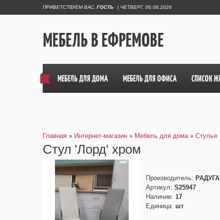
ПРИВЕТСТВУЕМ ВАС
,
ГОСТЬ
|
ЧЕТВЕРГ, 06.08.2026
МЕБЕЛЬ В ЕФРЕМОВЕ
МЕБЕЛЬ ДЛЯ ДОМА
МЕБЕЛЬ ДЛЯ ОФИСА
СПИСОК Ж
Главная
»
Интернет-магазин
»
Мебель для дома
»
Стулья
Cтул 'Лорд' хром
Производитель
:
РАДУГА
Артикул
:
S25947
Наличие
:
17
Единица
:
шт