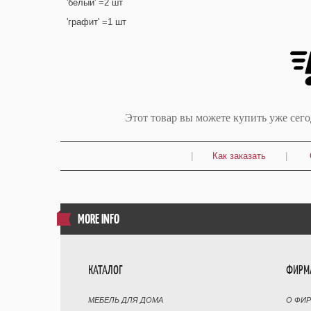
'белый' =2 шт
'графит' =1 шт
Этот товар вы можете купить уже сег
|
Как заказать
|
MORE INFO
КАТАЛОГ
ФИРМ
МЕБЕЛЬ ДЛЯ ДОМА
О ФИ