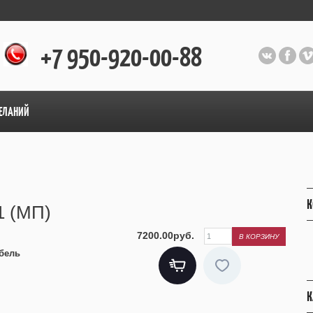
+7 950-920-00-88
ЕЛАНИЙ
К
1 (МП)
7200.00руб.
бель
К