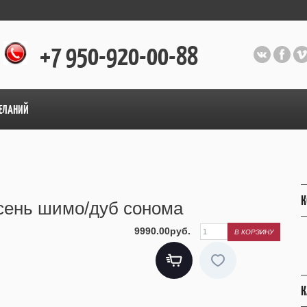
+7 950-920-00-88
ЕЛАНИЙ
К
ясень шимо/дуб сонома
9990.00руб.
К