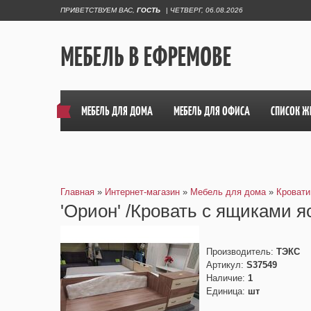
ПРИВЕТСТВУЕМ ВАС
,
ГОСТЬ
|
ЧЕТВЕРГ, 06.08.2026
МЕБЕЛЬ В ЕФРЕМОВЕ
МЕБЕЛЬ ДЛЯ ДОМА
МЕБЕЛЬ ДЛЯ ОФИСА
СПИСОК Ж
Главная
»
Интернет-магазин
»
Мебель для дома
»
Кровати
'Орион' /Кровать с ящиками 
Производитель
:
ТЭКС
Артикул
:
S37549
Наличие
:
1
Единица
:
шт