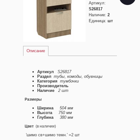
Артикул
:
S26817
Наличие
:
2
Единица
:
шт
Описание
Артикул
S26817
Раздел
тубы, комоды, обувницы
Категория
тумбочки
Производитель
Наличие
2 шт
Размеры
Ширина
504 мм
Высота
750 мм
Глубина
380 мм
Цвет
(в наличии)
'шимо св+шимо темн.' =2 шт