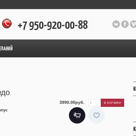
+7 950-920-00-88
ЕЛАНИЙ
К
едо
3990.00руб.
рпус
К