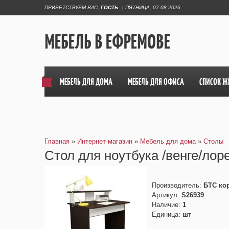
ПРИВЕТСТВУЕМ ВАС
,
ГОСТЬ
|
ПЯТНИЦА, 07.08.2026
МЕБЕЛЬ В ЕФРЕМОВЕ
МЕБЕЛЬ ДЛЯ ДОМА
МЕБЕЛЬ ДЛЯ ОФИСА
СПИСОК Ж
Главная
»
Интернет-магазин
»
Мебель для дома
»
Столы
Стол для ноутбука /венге/лор
Производитель
:
БТС ко
Артикул
:
S26939
Наличие
:
1
Единица
:
шт