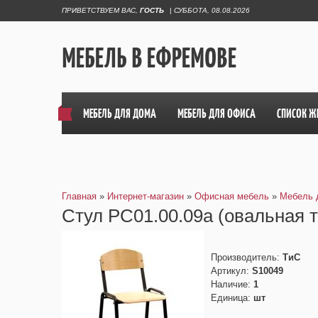
ПРИВЕТСТВУЕМ ВАС
,
ГОСТЬ
|
СУББОТА, 08.08.2026
МЕБЕЛЬ В ЕФРЕМОВЕ
МЕБЕЛЬ ДЛЯ ДОМА
МЕБЕЛЬ ДЛЯ ОФИСА
СПИСОК Ж
Главная
»
Интернет-магазин
»
Офисная мебель
»
Мебель 
Стул РС01.00.09а (овальная т
Производитель
:
ТиС
Артикул
:
S10049
Наличие
:
1
Единица
:
шт