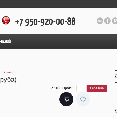
+7 950-920-00-88
ЕЛАНИЙ
для школ
К
руба)
2310.00руб.
К