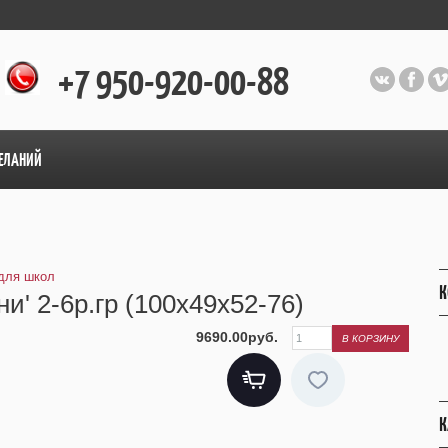
+7 950-920-00-88
ЕЛАНИЙ
для школ
К
и' 2-6р.гр (100х49х52-76)
9690.00руб.
К