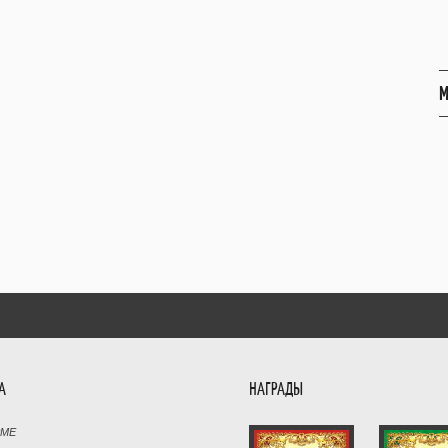
М
А
НАГРАДЫ
РМЕ