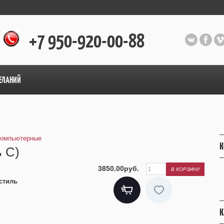
+7 950-920-00-88
ЕЛАНИЙ
компьютерные
К
ь С)
3850.00руб.
стиль
К