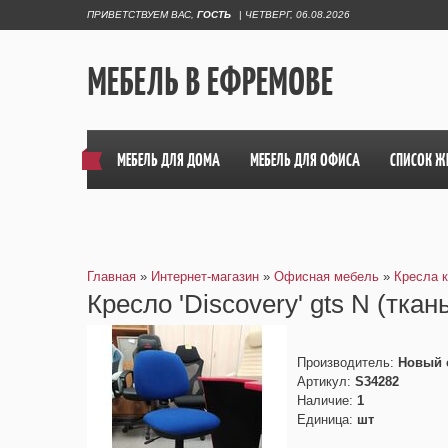
ПРИВЕТСТВУЕМ ВАС
,
ГОСТЬ
|
ЧЕТВЕРГ, 06.08.2026
МЕБЕЛЬ В ЕФРЕМОВЕ
МЕБЕЛЬ ДЛЯ ДОМА
МЕБЕЛЬ ДЛЯ ОФИСА
СПИСОК Ж
Главная
»
Интернет-магазин
»
Офисная мебель
»
Кресла 
Кресло 'Discovery' gts N (ткан
Производитель
:
Новый 
Артикул
:
S34282
Наличие
:
1
Единица
:
шт