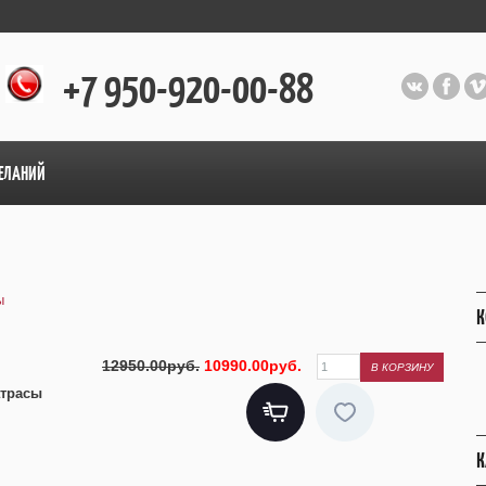
+7 950-920-00-88
ЕЛАНИЙ
ы
К
12950.00руб.
10990.00руб.
трасы
К