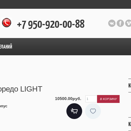
+7 950-920-00-88
ЕЛАНИЙ
К
Лоредо LIGHT
10500.00руб.
рпус
К