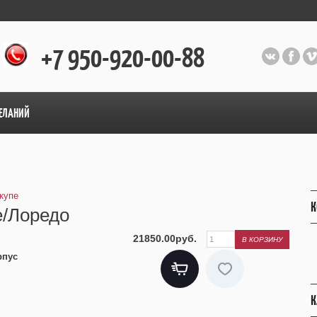
+7 950-920-00-88
ЕЛАНИЙ
купе
К
е/Лоредо
21850.00руб.
рпус
К