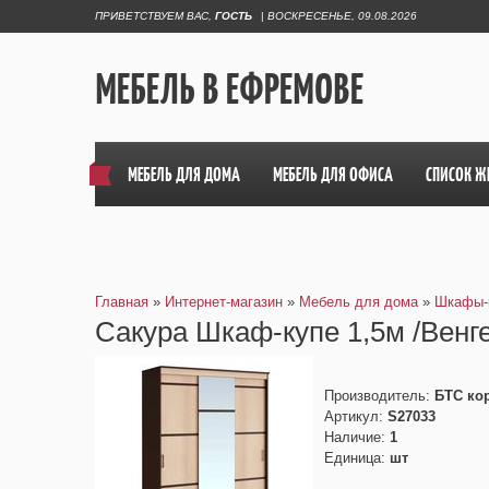
ПРИВЕТСТВУЕМ ВАС
,
ГОСТЬ
|
ВОСКРЕСЕНЬЕ, 09.08.2026
МЕБЕЛЬ В ЕФРЕМОВЕ
МЕБЕЛЬ ДЛЯ ДОМА
МЕБЕЛЬ ДЛЯ ОФИСА
СПИСОК Ж
Главная
»
Интернет-магазин
»
Мебель для дома
»
Шкафы-
Сакура Шкаф-купе 1,5м /Венг
Производитель
:
БТС ко
Артикул
:
S27033
Наличие
:
1
Единица
:
шт