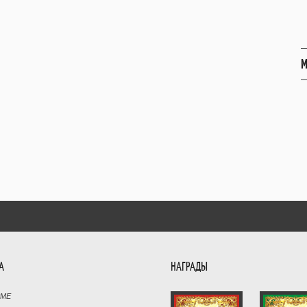
М
А
НАГРАДЫ
РМЕ