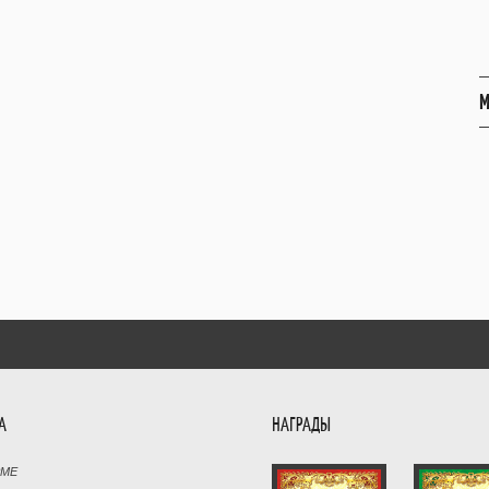
М
А
НАГРАДЫ
РМЕ