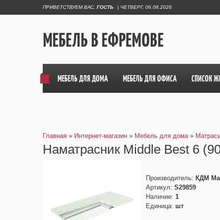
ПРИВЕТСТВУЕМ ВАС
,
ГОСТЬ
|
ЧЕТВЕРГ, 06.08.2026
МЕБЕЛЬ В ЕФРЕМОВЕ
МЕБЕЛЬ ДЛЯ ДОМА
МЕБЕЛЬ ДЛЯ ОФИСА
СПИСОК Ж
Главная
»
Интернет-магазин
»
Мебель для дома
»
Матрас
Наматрасник Middle Best 6 (9
Производитель
:
КДМ Ма
Артикул
:
S29859
Наличие
:
1
Единица
:
шт