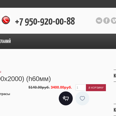
+7 950-920-00-88
ЕЛАНИЙ
ы
К
00х2000) (h60мм)
5140.00руб.
3400.00руб.
трасы
К